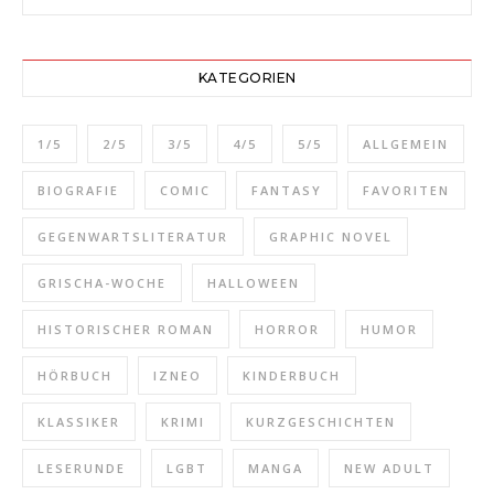
KATEGORIEN
1/5
2/5
3/5
4/5
5/5
ALLGEMEIN
BIOGRAFIE
COMIC
FANTASY
FAVORITEN
GEGENWARTSLITERATUR
GRAPHIC NOVEL
GRISCHA-WOCHE
HALLOWEEN
HISTORISCHER ROMAN
HORROR
HUMOR
HÖRBUCH
IZNEO
KINDERBUCH
KLASSIKER
KRIMI
KURZGESCHICHTEN
LESERUNDE
LGBT
MANGA
NEW ADULT