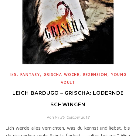
,
,
,
,
4/5
FANTASY
GRISCHA-WOCHE
REZENSION
YOUNG
ADULT
LEIGH BARDUGO – GRISCHA: LODERNDE
SCHWINGEN
Von
V
/
26. Oktober 2018
„Ich werde alles vernichten, was du kennst und liebst, bis
du nirgendwo mehr Schutz findest – außer bei mir.” Alina