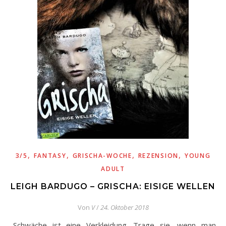
,
,
,
,
3/5
FANTASY
GRISCHA-WOCHE
REZENSION
YOUNG
ADULT
LEIGH BARDUGO – GRISCHA: EISIGE WELLEN
Von
V
/
24. Oktober 2018
„Schwäche ist eine Verkleidung. Trage sie, wenn man