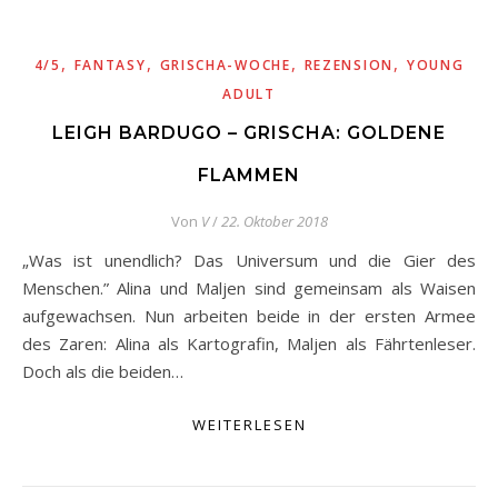
,
,
,
,
4/5
FANTASY
GRISCHA-WOCHE
REZENSION
YOUNG
ADULT
LEIGH BARDUGO – GRISCHA: GOLDENE
FLAMMEN
Von
V
/
22. Oktober 2018
„Was ist unendlich? Das Universum und die Gier des
Menschen.” Alina und Maljen sind gemeinsam als Waisen
aufgewachsen. Nun arbeiten beide in der ersten Armee
des Zaren: Alina als Kartografin, Maljen als Fährtenleser.
Doch als die beiden…
WEITERLESEN