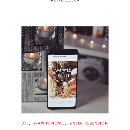
WEITERLESEN
,
,
,
3/5
GRAPHIC NOVEL
IZNEO
REZENSION