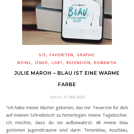
,
,
5/5
FAVORITEN
GRAPHIC
,
,
,
,
NOVEL
IZNEO
LGBT
REZENSION
ROMANTIK
JULIE MAROH – BLAU IST EINE WARME
FARBE
Von
V
/
31. Mai 2020
“Ich habe meine Mutter gebeten, das mir Teuerste für dich
auf meinen Schreibtisch zu hinterlegen: meine Tagebücher.
Ich möchte, dass du sie aufbewahrst. All meine blau
getönten Jugendträume sind darin. Tintenblau, Azurblau,