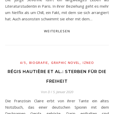
Literaturstudentin in Paris. In ihrer Beziehung geht es mehr
um Netflix als um Chill, ein Fakt, mit dem sie sich arrangiert
hat. Auch ansonsten schwimmt sie eher mit dem…
WEITERLESEN
,
,
,
4/5
BIOGRAFIE
GRAPHIC NOVEL
IZNEO
RÉGIS HAUTIÈRE ET AL.: STERBEN FÜR DIE
FREIHEIT
Von
D
/
5. Januar 2020
Die Französin Claire erbt von ihrer Tante ein altes
Notizbuch, das einer deutschen Spionin mit dem
Decknamen Gerda gehörte. Darin enthalten sind