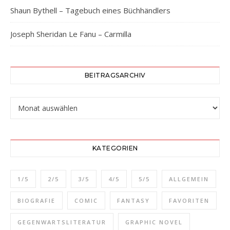
Shaun Bythell – Tagebuch eines Büchhändlers
Joseph Sheridan Le Fanu – Carmilla
BEITRAGSARCHIV
Beitragsarchiv
KATEGORIEN
1/5
2/5
3/5
4/5
5/5
ALLGEMEIN
BIOGRAFIE
COMIC
FANTASY
FAVORITEN
GEGENWARTSLITERATUR
GRAPHIC NOVEL