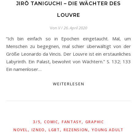
JIRŌ TANIGUCHI – DIE WÄCHTER DES
LOUVRE
Von
V
/
26. April 2020
“Ich bin einfach so in Epochen eingetaucht. Mal, um
Menschen zu begegnen, mal schier überwältigt von der
Größe Leonardo da Vincis. Der Louvre ist ein erstaunliches
Labyrinth. Ein Palast, bewohnt von Wächtern.” S. 132; 133
Ein namenloser…
WEITERLESEN
,
,
,
3/5
COMIC
FANTASY
GRAPHIC
,
,
,
,
NOVEL
IZNEO
LGBT
REZENSION
YOUNG ADULT