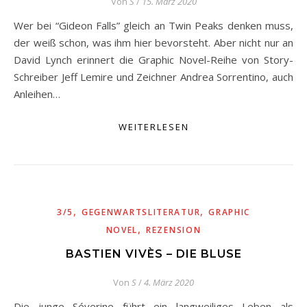
Von
S
/
15. März 2020
Wer bei “Gideon Falls” gleich an Twin Peaks denken muss,
der weiß schon, was ihm hier bevorsteht. Aber nicht nur an
David Lynch erinnert die Graphic Novel-Reihe von Story-
Schreiber Jeff Lemire und Zeichner Andrea Sorrentino, auch
Anleihen…
WEITERLESEN
,
,
3/5
GEGENWARTSLITERATUR
GRAPHIC
,
NOVEL
REZENSION
BASTIEN VIVÈS – DIE BLUSE
Von
S
/
4. März 2020
Die junge Séverine führt ein langweiliges Leben als