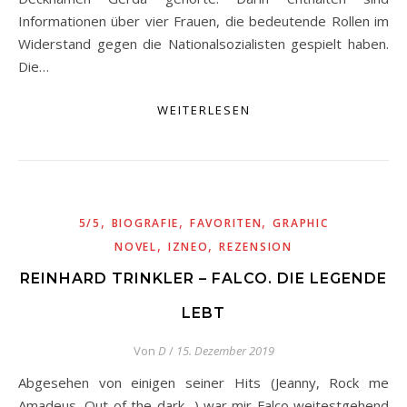
Informationen über vier Frauen, die bedeutende Rollen im
Widerstand gegen die Nationalsozialisten gespielt haben.
Die…
WEITERLESEN
,
,
,
5/5
BIOGRAFIE
FAVORITEN
GRAPHIC
,
,
NOVEL
IZNEO
REZENSION
REINHARD TRINKLER – FALCO. DIE LEGENDE
LEBT
Von
D
/
15. Dezember 2019
Abgesehen von einigen seiner Hits (Jeanny, Rock me
Amadeus, Out of the dark…) war mir Falco weitestgehend