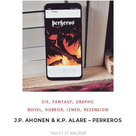
,
,
3/5
FANTASY
GRAPHIC
,
,
,
NOVEL
HORROR
IZNEO
REZENSION
J.P. AHONEN & K.P. ALARE – PERKEROS
Von
V
/
17. Mai 2020