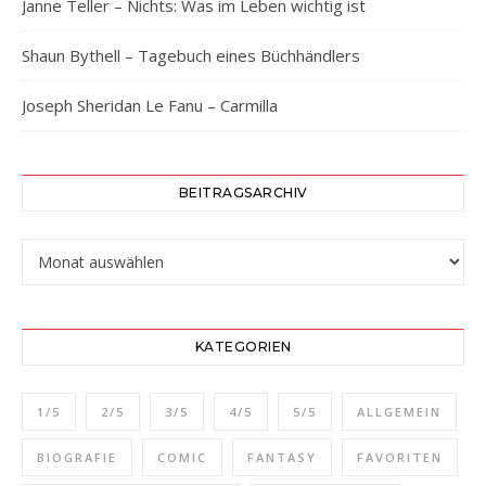
Janne Teller – Nichts: Was im Leben wichtig ist
Shaun Bythell – Tagebuch eines Büchhändlers
Joseph Sheridan Le Fanu – Carmilla
BEITRAGSARCHIV
Beitragsarchiv
KATEGORIEN
1/5
2/5
3/5
4/5
5/5
ALLGEMEIN
BIOGRAFIE
COMIC
FANTASY
FAVORITEN