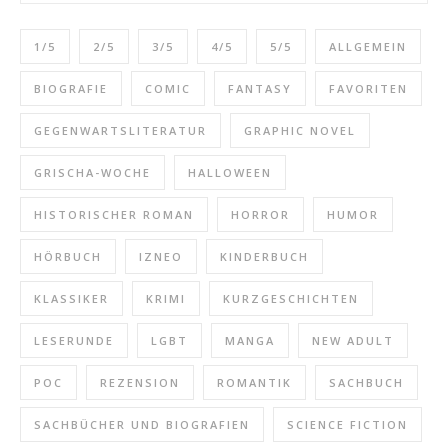
1/5
2/5
3/5
4/5
5/5
ALLGEMEIN
BIOGRAFIE
COMIC
FANTASY
FAVORITEN
GEGENWARTSLITERATUR
GRAPHIC NOVEL
GRISCHA-WOCHE
HALLOWEEN
HISTORISCHER ROMAN
HORROR
HUMOR
HÖRBUCH
IZNEO
KINDERBUCH
KLASSIKER
KRIMI
KURZGESCHICHTEN
LESERUNDE
LGBT
MANGA
NEW ADULT
POC
REZENSION
ROMANTIK
SACHBUCH
SACHBÜCHER UND BIOGRAFIEN
SCIENCE FICTION