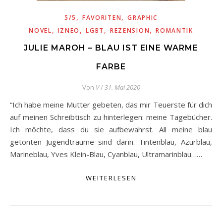
,
,
5/5
FAVORITEN
GRAPHIC
,
,
,
,
NOVEL
IZNEO
LGBT
REZENSION
ROMANTIK
JULIE MAROH – BLAU IST EINE WARME
FARBE
Von
V
/
31. Mai 2020
“Ich habe meine Mutter gebeten, das mir Teuerste für dich
auf meinen Schreibtisch zu hinterlegen: meine Tagebücher.
Ich möchte, dass du sie aufbewahrst. All meine blau
getönten Jugendträume sind darin. Tintenblau, Azurblau,
Marineblau, Yves Klein-Blau, Cyanblau, Ultramarinblau……
WEITERLESEN