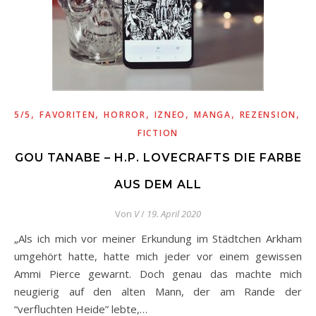
,
,
,
,
,
,
5/5
FAVORITEN
HORROR
IZNEO
MANGA
REZENSION
S
FICTION
GOU TANABE – H.P. LOVECRAFTS DIE FARBE
AUS DEM ALL
Von
V
/
19. April 2020
„Als ich mich vor meiner Erkundung im Städtchen Arkham
umgehört hatte, hatte mich jeder vor einem gewissen
Ammi Pierce gewarnt. Doch genau das machte mich
neugierig auf den alten Mann, der am Rande der
“verfluchten Heide” lebte,…