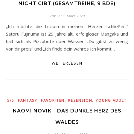
NICHT GIBT (GESAMTREIHE, 9 BDE)
Von
V
/
1. März 2020
„Ich möchte die Lücken in meinem Herzen schließen.“
Satoru Fujinuma ist 29 Jahre alt, erfolgloser Mangaka und
hält sich als Pizzabote über Wasser. „Du gibst zu wenig
von dir preis“ und „Ich finde dein wahres Ich kommt…
WEITERLESEN
,
,
,
,
5/5
FANTASY
FAVORITEN
REZENSION
YOUNG ADULT
NAOMI NOVIK – DAS DUNKLE HERZ DES
WALDES