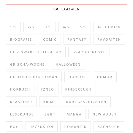
KATEGORIEN
1/5
2/5
3/5
4/5
5/5
ALLGEMEIN
BIOGRAFIE
COMIC
FANTASY
FAVORITEN
GEGENWARTSLITERATUR
GRAPHIC NOVEL
GRISCHA-WOCHE
HALLOWEEN
HISTORISCHER ROMAN
HORROR
HUMOR
HÖRBUCH
IZNEO
KINDERBUCH
KLASSIKER
KRIMI
KURZGESCHICHTEN
LESERUNDE
LGBT
MANGA
NEW ADULT
POC
REZENSION
ROMANTIK
SACHBUCH