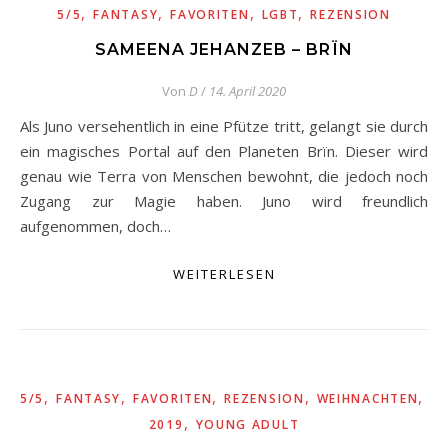
,
,
,
,
5/5
FANTASY
FAVORITEN
LGBT
REZENSION
SAMEENA JEHANZEB – BRÏN
Von
D
/
14. April 2020
Als Juno versehentlich in eine Pfütze tritt, gelangt sie durch
ein magisches Portal auf den Planeten Brïn. Dieser wird
genau wie Terra von Menschen bewohnt, die jedoch noch
Zugang zur Magie haben. Juno wird freundlich
aufgenommen, doch…
WEITERLESEN
,
,
,
,
,
5/5
FANTASY
FAVORITEN
REZENSION
WEIHNACHTEN
W
,
2019
YOUNG ADULT