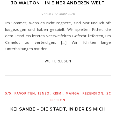
JO WALTON – IN EINER ANDEREN WELT
Von
M
/
17. März 2020
Im Sommer, wenn es nicht regnete, sind Mor und ich oft
losgezogen und haben gespielt. Wir spielten Ritter, die
dem Feind ein letztes verzweifeltes Gefecht lieferten, um
Camelot zu verteidigen. […] Wir führten lange
Unterhaltungen mit den…
WEITERLESEN
,
,
,
,
,
,
5/5
FAVORITEN
IZNEO
KRIMI
MANGA
REZENSION
SCIE
FICTION
KEI SANBE – DIE STADT, IN DER ES MICH