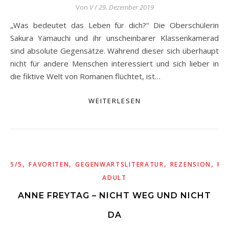
Von
V
/
29. Dezember 2019
„Was bedeutet das Leben für dich?“ Die Oberschülerin
Sakura Yamauchi und ihr unscheinbarer Klassenkamerad
sind absolute Gegensätze. Während dieser sich überhaupt
nicht für andere Menschen interessiert und sich lieber in
die fiktive Welt von Romanen flüchtet, ist…
WEITERLESEN
,
,
,
,
5/5
FAVORITEN
GEGENWARTSLITERATUR
REZENSION
RO
ADULT
ANNE FREYTAG – NICHT WEG UND NICHT
DA