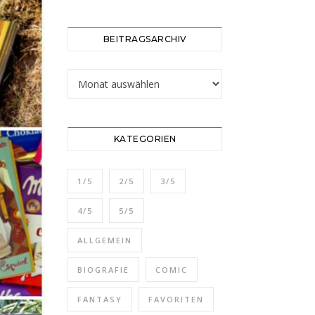
BEITRAGSARCHIV
Beitragsarchiv
KATEGORIEN
1/5
2/5
3/5
4/5
5/5
ALLGEMEIN
BIOGRAFIE
COMIC
FANTASY
FAVORITEN