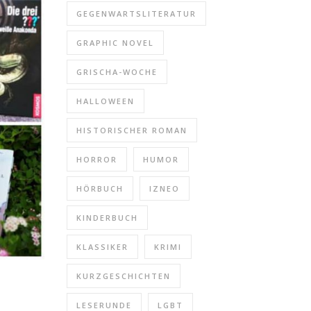
GEGENWARTSLITERATUR
GRAPHIC NOVEL
GRISCHA-WOCHE
HALLOWEEN
HISTORISCHER ROMAN
HORROR
HUMOR
HÖRBUCH
IZNEO
KINDERBUCH
KLASSIKER
KRIMI
KURZGESCHICHTEN
LESERUNDE
LGBT