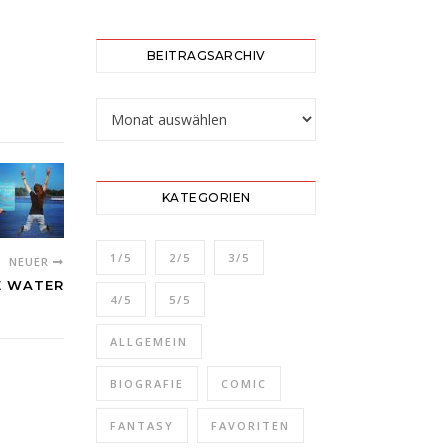
BEITRAGSARCHIV
Beitragsarchiv
KATEGORIEN
1/5
2/5
3/5
NEUER
E WATER
4/5
5/5
ALLGEMEIN
BIOGRAFIE
COMIC
FANTASY
FAVORITEN