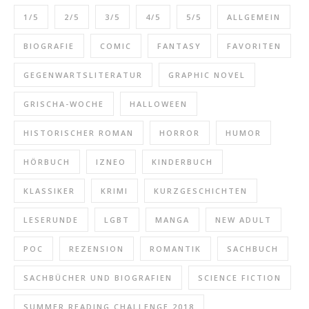
1/5
2/5
3/5
4/5
5/5
ALLGEMEIN
BIOGRAFIE
COMIC
FANTASY
FAVORITEN
GEGENWARTSLITERATUR
GRAPHIC NOVEL
GRISCHA-WOCHE
HALLOWEEN
HISTORISCHER ROMAN
HORROR
HUMOR
HÖRBUCH
IZNEO
KINDERBUCH
KLASSIKER
KRIMI
KURZGESCHICHTEN
LESERUNDE
LGBT
MANGA
NEW ADULT
POC
REZENSION
ROMANTIK
SACHBUCH
SACHBÜCHER UND BIOGRAFIEN
SCIENCE FICTION
SUMMER READING CHALLENGE 2018