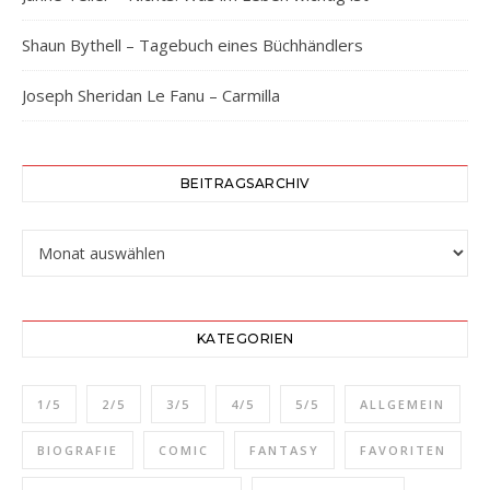
Shaun Bythell – Tagebuch eines Büchhändlers
Joseph Sheridan Le Fanu – Carmilla
BEITRAGSARCHIV
Beitragsarchiv
KATEGORIEN
1/5
2/5
3/5
4/5
5/5
ALLGEMEIN
BIOGRAFIE
COMIC
FANTASY
FAVORITEN