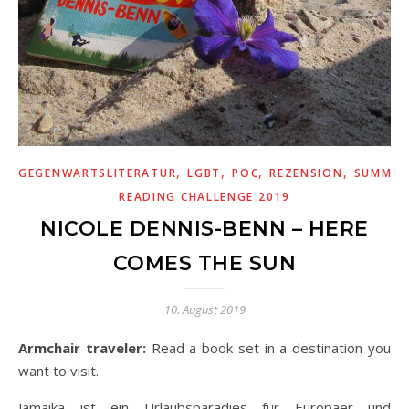
,
,
,
,
GEGENWARTSLITERATUR
LGBT
POC
REZENSION
SUMMER
READING CHALLENGE 2019
NICOLE DENNIS-BENN – HERE
COMES THE SUN
10. August 2019
Armchair traveler:
Read a book set in a destination you
want to visit.
Jamaika ist ein Urlaubsparadies für Europäer und