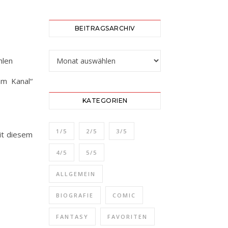
BEITRAGSARCHIV
Beitragsarchiv
hlen
am Kanal“
KATEGORIEN
1/5
2/5
3/5
it diesem
4/5
5/5
ALLGEMEIN
BIOGRAFIE
COMIC
FANTASY
FAVORITEN