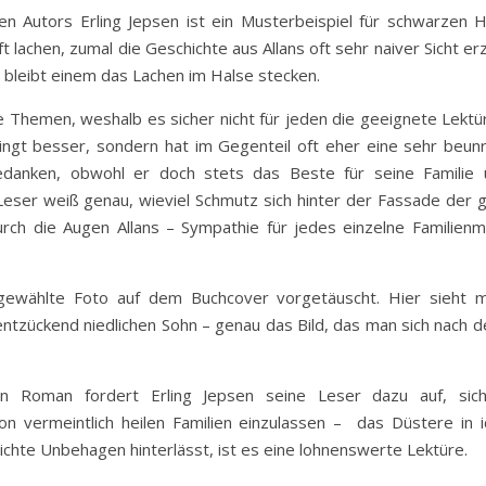
en Autors Erling Jepsen ist ein Musterbeispiel für schwarzen 
lachen, zumal die Geschichte aus Allans oft sehr naiver Sicht erz
bleibt einem das Lachen im Halse stecken.
Themen, weshalb es sicher nicht für jeden die geeignete Lektüre
dingt besser, sondern hat im Gegenteil oft eher eine sehr beun
Gedanken, obwohl er doch stets das Beste für seine Familie
Leser weiß genau, wieviel Schmutz sich hinter der Fassade der g
urch die Augen Allans – Sympathie für jedes einzelne Familienmi
ewählte Foto auf dem Buchcover vorgetäuscht. Hier sieht 
ntzückend niedlichen Sohn – genau das Bild, das man sich nach d
n Roman fordert Erling Jepsen seine Leser dazu auf, sich
 vermeintlich heilen Familien einzulassen – das Düstere in id
ichte Unbehagen hinterlässt, ist es eine lohnenswerte Lektüre.