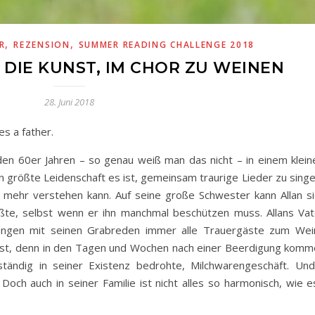
,
,
R
REZENSION
SUMMER READING CHALLENGE 2018
– DIE KUNST, IM CHOR ZU WEINEN
28. Juni 2018
es a father.
n den 60er Jahren – so genau weiß man das nicht – in einem klei
n größte Leidenschaft es ist, gemeinsam traurige Lieder zu singen
t mehr verstehen kann. Auf seine große Schwester kann Allan s
ößte, selbst wenn er ihn manchmal beschützen muss. Allans Vate
ungen mit seinen Grabreden immer alle Trauergäste zum Wein
ft ist, denn in den Tagen und Wochen nach einer Beerdigung kom
ständig in seiner Existenz bedrohte, Milchwarengeschäft. Und 
och auch in seiner Familie ist nicht alles so harmonisch, wie e