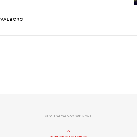
E VALBORG
Bard Theme von
WP Royal
.