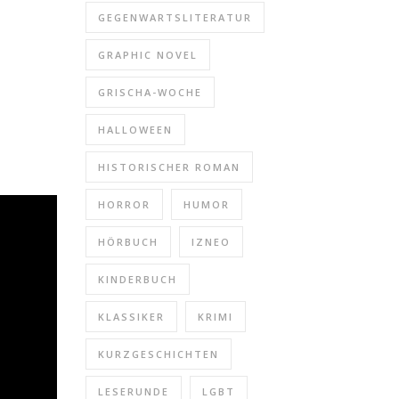
GEGENWARTSLITERATUR
GRAPHIC NOVEL
GRISCHA-WOCHE
HALLOWEEN
HISTORISCHER ROMAN
HORROR
HUMOR
HÖRBUCH
IZNEO
KINDERBUCH
KLASSIKER
KRIMI
KURZGESCHICHTEN
LESERUNDE
LGBT