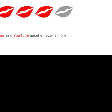
ram
und
YouTube
ansehen bzw. anhören.