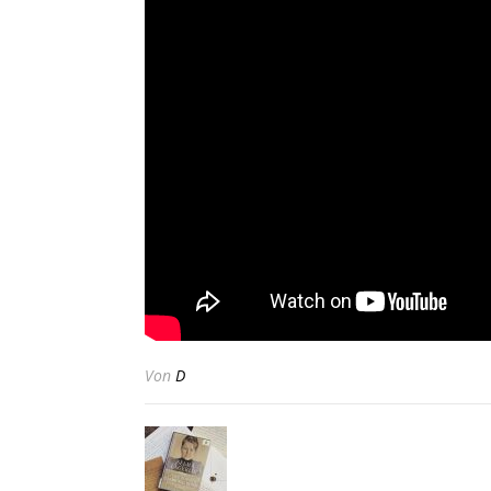
Von
D