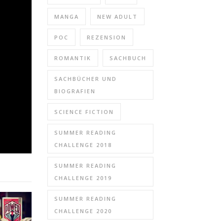
MANGA
NEW ADULT
POC
REZENSION
ROMANTIK
SACHBUCH
SACHBÜCHER UND
BIOGRAFIEN
SCIENCE FICTION
SUMMER READING
CHALLENGE 2018
SUMMER READING
CHALLENGE 2019
SUMMER READING
CHALLENGE 2020