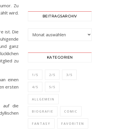
Humor. Zu
ählt wird.
BEITRAGSARCHIV
Beitragsarchiv
 ist. Die
ruhigende
 und ganz
lücklichen
KATEGORIEN
tglied zu
1/5
2/5
3/5
man einen
en ersten
4/5
5/5
ALLGEMEIN
 auf die
BIOGRAFIE
COMIC
yllischen
FANTASY
FAVORITEN