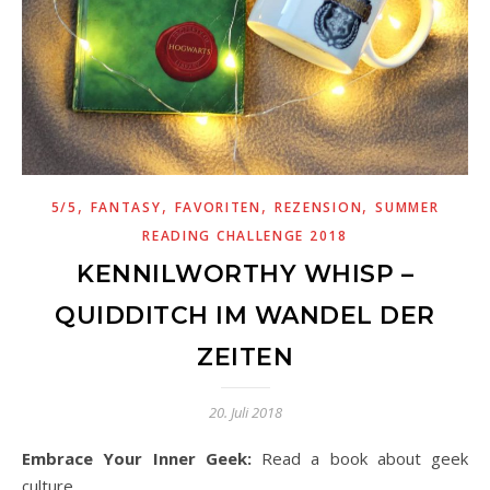
,
,
,
,
5/5
FANTASY
FAVORITEN
REZENSION
SUMMER
READING CHALLENGE 2018
KENNILWORTHY WHISP –
QUIDDITCH IM WANDEL DER
ZEITEN
20. Juli 2018
Embrace Your Inner Geek:
Read a book about geek
culture.