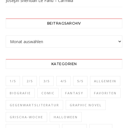
Joseph Sheridan Le Fanu – Carmilla
BEITRAGSARCHIV
Beitragsarchiv
KATEGORIEN
1/5
2/5
3/5
4/5
5/5
ALLGEMEIN
BIOGRAFIE
COMIC
FANTASY
FAVORITEN
GEGENWARTSLITERATUR
GRAPHIC NOVEL
GRISCHA-WOCHE
HALLOWEEN