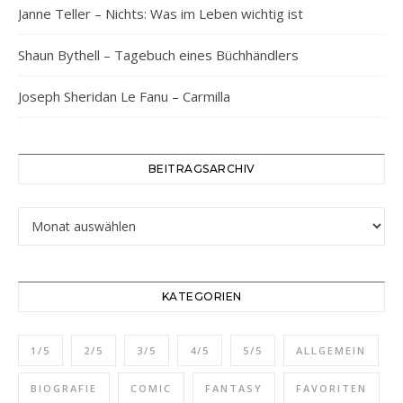
Janne Teller – Nichts: Was im Leben wichtig ist
Shaun Bythell – Tagebuch eines Büchhändlers
Joseph Sheridan Le Fanu – Carmilla
BEITRAGSARCHIV
Beitragsarchiv
KATEGORIEN
1/5
2/5
3/5
4/5
5/5
ALLGEMEIN
BIOGRAFIE
COMIC
FANTASY
FAVORITEN