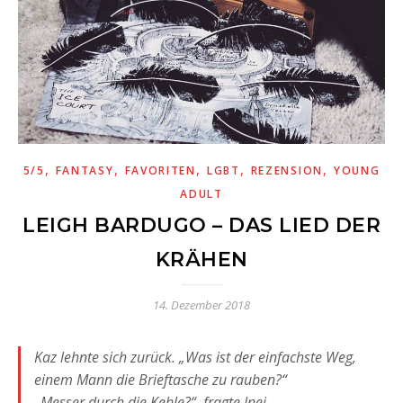
,
,
,
,
,
5/5
FANTASY
FAVORITEN
LGBT
REZENSION
YOUNG
ADULT
LEIGH BARDUGO – DAS LIED DER
KRÄHEN
14. Dezember 2018
Kaz lehnte sich zurück. „Was ist der einfachste Weg,
einem Mann die Brieftasche zu rauben?“
„Messer durch die Kehle?“, fragte Inej.