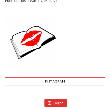
Euer LibTips-Team (D, M, S, V)
INSTAGRAM
Folgen