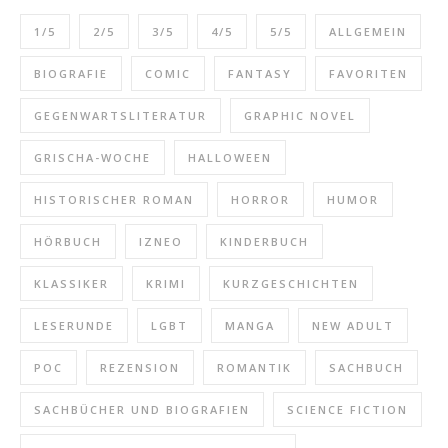
1/5
2/5
3/5
4/5
5/5
ALLGEMEIN
BIOGRAFIE
COMIC
FANTASY
FAVORITEN
GEGENWARTSLITERATUR
GRAPHIC NOVEL
GRISCHA-WOCHE
HALLOWEEN
HISTORISCHER ROMAN
HORROR
HUMOR
HÖRBUCH
IZNEO
KINDERBUCH
KLASSIKER
KRIMI
KURZGESCHICHTEN
LESERUNDE
LGBT
MANGA
NEW ADULT
POC
REZENSION
ROMANTIK
SACHBUCH
SACHBÜCHER UND BIOGRAFIEN
SCIENCE FICTION