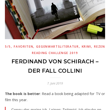
,
,
,
,
5/5
FAVORITEN
GEGENWARTSLITERATUR
KRIMI
REZENSI
READING CHALLENGE 2019
FERDINAND VON SCHIRACH –
DER FALL COLLINI
7. Juni 2019
The book is better
: Read a book being adapted for TV or
film this year.
„
Genau das meine ich, Leinen: Zeitgeist. Ich glaube an