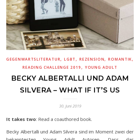
,
,
,
,
GEGENWARTSLITERATUR
LGBT
REZENSION
ROMANTIK
S
,
READING CHALLENGE 2019
YOUNG ADULT
BECKY ALBERTALLI UND ADAM
SILVERA – WHAT IF IT’S US
30. Juni 2019
It takes two
: Read a coauthored book.
Becky Albertalli und Adam Silvera sind im Moment zwei der
bekanntesten Young Adult Autoren. Dass das