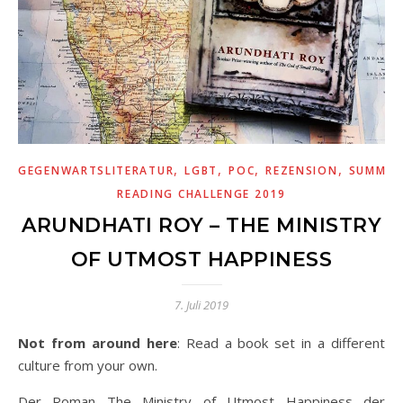
,
,
,
,
GEGENWARTSLITERATUR
LGBT
POC
REZENSION
SUMMER
READING CHALLENGE 2019
ARUNDHATI ROY – THE MINISTRY
OF UTMOST HAPPINESS
7. Juli 2019
Not from around here
: Read a book set in a different
culture from your own.
Der Roman The Ministry of Utmost Happiness der