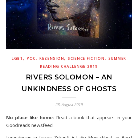
,
,
,
,
LGBT
POC
REZENSION
SCIENCE FICTION
SUMMER
READING CHALLENGE 2019
RIVERS SOLOMON – AN
UNKINDNESS OF GHOSTS
28. August 2019
No place like home:
Read a book that appears in your
Goodreads newsfeed.
Irgendwann in ferner Zukunft ist die Menschheit an Bord