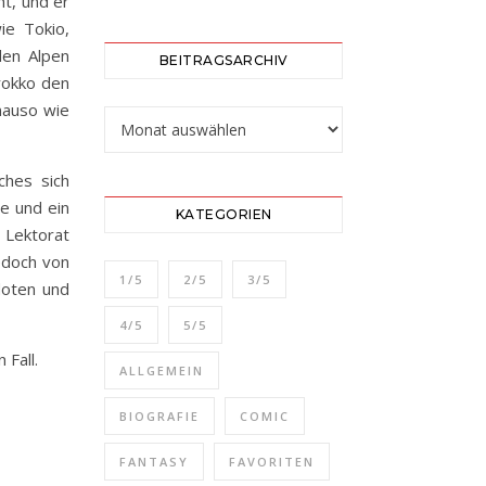
ht, und er
ie Tokio,
den Alpen
BEITRAGSARCHIV
rokko den
nauso wie
Beitragsarchiv
ches sich
te und ein
KATEGORIEN
 Lektorat
jedoch von
1/5
2/5
3/5
doten und
4/5
5/5
Fall.
ALLGEMEIN
BIOGRAFIE
COMIC
FANTASY
FAVORITEN