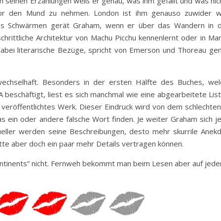
n seinen Erzählungen weiß er genau, was ihm gefällt und was nic
t vor den Mund zu nehmen. London ist ihm genauso zuwider w
 Ins Schwärmen gerät Graham, wenn er über das Wandern in 
chrittliche Architektur von Machu Picchu kennenlernt oder in Ma
abei literarische Bezüge, spricht von Emerson und Thoreau ge
wechselhaft. Besonders in der ersten Hälfte des Buches, wel
 beschäftigt, liest es sich manchmal wie eine abgearbeitete Lis
 veröffentlichtes Werk. Dieser Eindruck wird von dem schlechten
das ein oder andere falsche Wort finden. Je weiter Graham sich 
ueller werden seine Beschreibungen, desto mehr skurrile Anek
tte aber doch ein paar mehr Details vertragen können.
tinents” nicht. Fernweh bekommt man beim Lesen aber auf jeden 