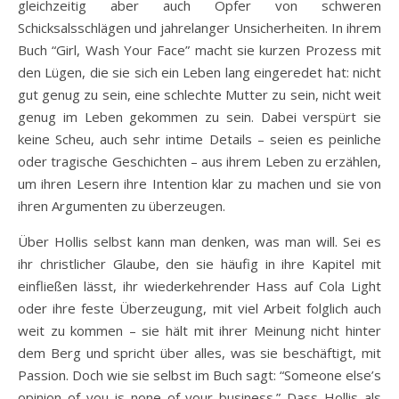
gleichzeitig aber auch Opfer von schweren
Schicksalsschlägen und jahrelanger Unsicherheiten. In ihrem
Buch “Girl, Wash Your Face” macht sie kurzen Prozess mit
den Lügen, die sie sich ein Leben lang eingeredet hat: nicht
gut genug zu sein, eine schlechte Mutter zu sein, nicht weit
genug im Leben gekommen zu sein. Dabei verspürt sie
keine Scheu, auch sehr intime Details – seien es peinliche
oder tragische Geschichten – aus ihrem Leben zu erzählen,
um ihren Lesern ihre Intention klar zu machen und sie von
ihren Argumenten zu überzeugen.
Über Hollis selbst kann man denken, was man will. Sei es
ihr christlicher Glaube, den sie häufig in ihre Kapitel mit
einfließen lässt, ihr wiederkehrender Hass auf Cola Light
oder ihre feste Überzeugung, mit viel Arbeit folglich auch
weit zu kommen – sie hält mit ihrer Meinung nicht hinter
dem Berg und spricht über alles, was sie beschäftigt, mit
Passion. Doch wie sie selbst im Buch sagt: “Someone else’s
opinion of you is none of your business.” Dass Hollis als