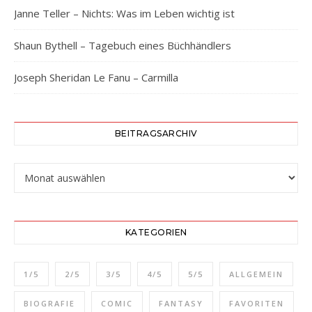
Janne Teller – Nichts: Was im Leben wichtig ist
Shaun Bythell – Tagebuch eines Büchhändlers
Joseph Sheridan Le Fanu – Carmilla
BEITRAGSARCHIV
Beitragsarchiv
KATEGORIEN
1/5
2/5
3/5
4/5
5/5
ALLGEMEIN
BIOGRAFIE
COMIC
FANTASY
FAVORITEN