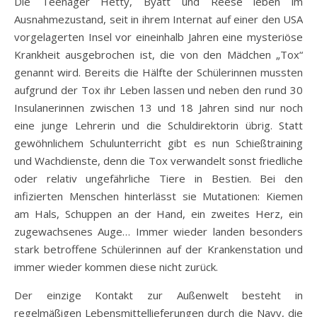
Die Teenager Hetty, Byatt und Reese leben im
Ausnahmezustand, seit in ihrem Internat auf einer den USA
vorgelagerten Insel vor eineinhalb Jahren eine mysteriöse
Krankheit ausgebrochen ist, die von den Mädchen „Tox“
genannt wird. Bereits die Hälfte der Schülerinnen mussten
aufgrund der Tox ihr Leben lassen und neben den rund 30
Insulanerinnen zwischen 13 und 18 Jahren sind nur noch
eine junge Lehrerin und die Schuldirektorin übrig. Statt
gewöhnlichem Schulunterricht gibt es nun Schießtraining
und Wachdienste, denn die Tox verwandelt sonst friedliche
oder relativ ungefährliche Tiere in Bestien. Bei den
infizierten Menschen hinterlässt sie Mutationen: Kiemen
am Hals, Schuppen an der Hand, ein zweites Herz, ein
zugewachsenes Auge… Immer wieder landen besonders
stark betroffene Schülerinnen auf der Krankenstation und
immer wieder kommen diese nicht zurück.
Der einzige Kontakt zur Außenwelt besteht in
regelmäßigen Lebensmittellieferungen durch die Navy, die