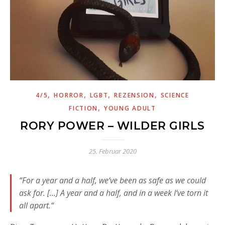
,
,
,
,
4/5
HORROR
LGBT
REZENSION
SCIENCE
,
FICTION
YOUNG ADULT
RORY POWER – WILDER GIRLS
25. Februar 2020
“For a year and a half, we‘ve been as safe as we could
ask for. […] A year and a half, and in a week I‘ve torn it
all apart.“