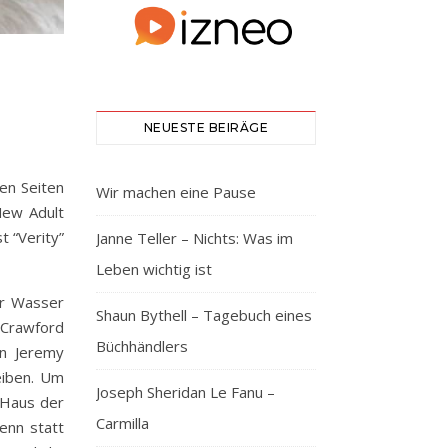
NEUESTE BEIRÄGE
en Seiten
Wir machen eine Pause
New Adult
t “Verity”
Janne Teller – Nichts: Was im
Leben wichtig ist
er Wasser
Shaun Bythell – Tagebuch eines
y Crawford
Büchhändlers
nn Jeremy
reiben. Um
Joseph Sheridan Le Fanu –
s Haus der
Carmilla
enn statt