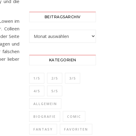
y und die
BEITRAGSARCHIV
 Lowen im
. Colleen
Beitragsarchiv
eder Seite
ragen und
r falschen
er lieber
KATEGORIEN
1/5
2/5
3/5
4/5
5/5
ALLGEMEIN
BIOGRAFIE
COMIC
FANTASY
FAVORITEN