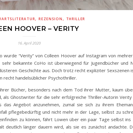
,
,
ARTSLITERATUR
REZENSION
THRILLER
EEN HOOVER – VERITY
16. April 2020
so wurde “Verity” von Colleen Hoover auf Instagram von mehrer
ie sehr bekannte CoHo ist überwiegend für Jugendbücher und 
düsteren Geschichte aus. Doch trotz recht expliziter Sexszenen is
recht handelsüblicher Psychothriller.
f ihrer Bücher, besonders nach dem Tod ihrer Mutter, kaum üb
 als Ghostwriter für die sehr erfolgreiche Thriller-Autorin Verit
 als das Angebot anzunehmen, zumal sie sich zu ihrem Ehema
nfall pflegebedürftig und nicht mehr in der Lage, selbst zu sch
e einfinden zu können, fährt Lowen über ein paar Tage selbst in
lt deutlich länger dauern wird, als sie es zunächst andachte. D