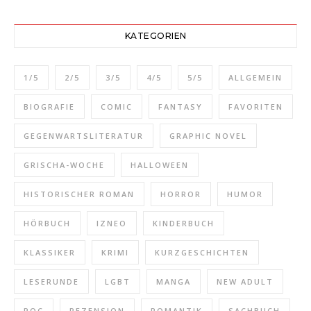
KATEGORIEN
1/5
2/5
3/5
4/5
5/5
ALLGEMEIN
BIOGRAFIE
COMIC
FANTASY
FAVORITEN
GEGENWARTSLITERATUR
GRAPHIC NOVEL
GRISCHA-WOCHE
HALLOWEEN
HISTORISCHER ROMAN
HORROR
HUMOR
HÖRBUCH
IZNEO
KINDERBUCH
KLASSIKER
KRIMI
KURZGESCHICHTEN
LESERUNDE
LGBT
MANGA
NEW ADULT
POC
REZENSION
ROMANTIK
SACHBUCH