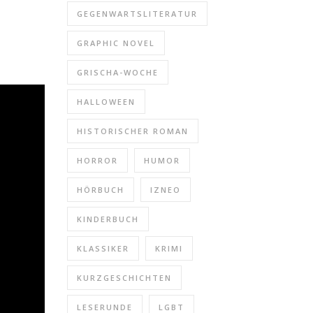
GEGENWARTSLITERATUR
GRAPHIC NOVEL
GRISCHA-WOCHE
HALLOWEEN
HISTORISCHER ROMAN
HORROR
HUMOR
HÖRBUCH
IZNEO
KINDERBUCH
KLASSIKER
KRIMI
KURZGESCHICHTEN
LESERUNDE
LGBT