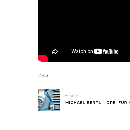
Von
S
ÄLTER
MICHAEL BERTL – DREI FÜR