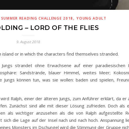
,
,
SUMMER READING CHALLENGE 2018
YOUNG ADULT
LDING – LORD OF THE FLIES
9. August 2018
 island or in which the characters find themselves stranded.
 Jungs strandet ohne Erwachsene auf einer paradiesischen I
osphäre: Sandstrände, blauer Himmel, weites Meer; Kokosn
ie Jungs können tun, was sie wollen: baden und spielen, Freun
wird Ralph, einer der älteren Jungs, zum Anführer erklärt, da er 
en. Zunächst sind alle mit dieser Lösung zufrieden. Doch als e
en als wichtiger anzusehen als die von Ralph aufgestellte R
t sich die Lage auf der Insel nach und nach hoch. Anspannung li
n eines Monsters im Dschungel wird die Stimmung der Gruppe nich