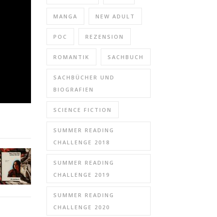
MANGA
NEW ADULT
POC
REZENSION
ROMANTIK
SACHBUCH
SACHBÜCHER UND
BIOGRAFIEN
SCIENCE FICTION
SUMMER READING
CHALLENGE 2018
SUMMER READING
CHALLENGE 2019
SUMMER READING
CHALLENGE 2020