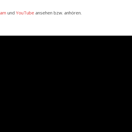
ram
und
YouTube
ansehen bzw. anhören.