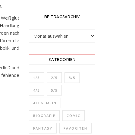
n.
BEITRAGSARCHIV
r Weißglut
 Handlung
Beitragsarchiv
erden nach
tören die
bolik und
KATEGORIEN
erließ und
 fehlende
1/5
2/5
3/5
4/5
5/5
ALLGEMEIN
BIOGRAFIE
COMIC
FANTASY
FAVORITEN