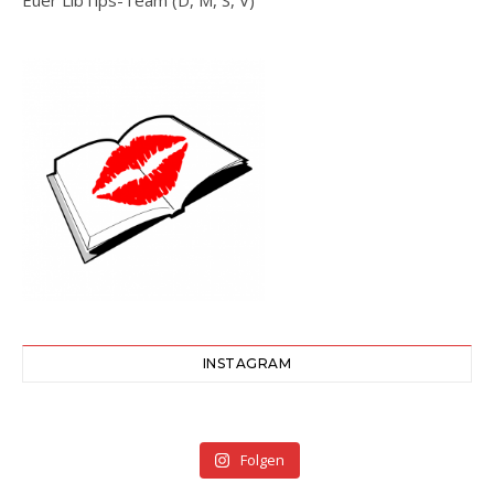
Euer LibTips-Team (D, M, S, V)
INSTAGRAM
Folgen