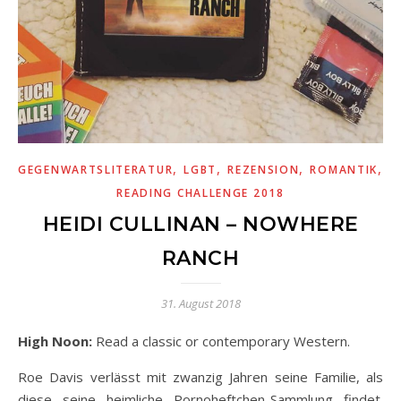
,
,
,
,
GEGENWARTSLITERATUR
LGBT
REZENSION
ROMANTIK
S
READING CHALLENGE 2018
HEIDI CULLINAN – NOWHERE
RANCH
31. August 2018
High Noon:
Read a classic or contemporary Western.
Roe Davis verlässt mit zwanzig Jahren seine Familie, als
diese seine heimliche Pornoheftchen-Sammlung findet.