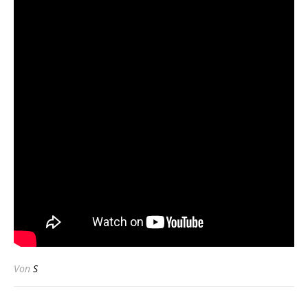
Von
S