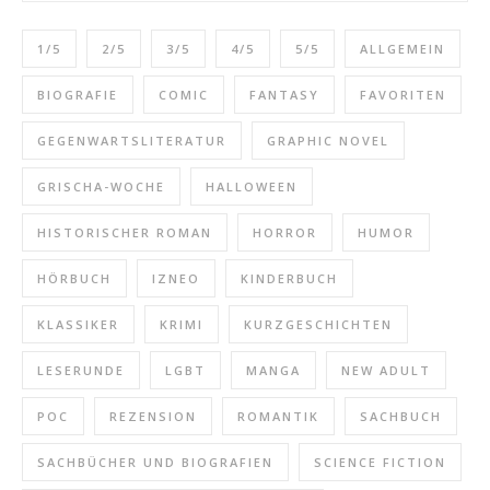
1/5
2/5
3/5
4/5
5/5
ALLGEMEIN
BIOGRAFIE
COMIC
FANTASY
FAVORITEN
GEGENWARTSLITERATUR
GRAPHIC NOVEL
GRISCHA-WOCHE
HALLOWEEN
HISTORISCHER ROMAN
HORROR
HUMOR
HÖRBUCH
IZNEO
KINDERBUCH
KLASSIKER
KRIMI
KURZGESCHICHTEN
LESERUNDE
LGBT
MANGA
NEW ADULT
POC
REZENSION
ROMANTIK
SACHBUCH
SACHBÜCHER UND BIOGRAFIEN
SCIENCE FICTION