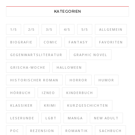
KATEGORIEN
1/5
2/5
3/5
4/5
5/5
ALLGEMEIN
BIOGRAFIE
COMIC
FANTASY
FAVORITEN
GEGENWARTSLITERATUR
GRAPHIC NOVEL
GRISCHA-WOCHE
HALLOWEEN
HISTORISCHER ROMAN
HORROR
HUMOR
HÖRBUCH
IZNEO
KINDERBUCH
KLASSIKER
KRIMI
KURZGESCHICHTEN
LESERUNDE
LGBT
MANGA
NEW ADULT
POC
REZENSION
ROMANTIK
SACHBUCH