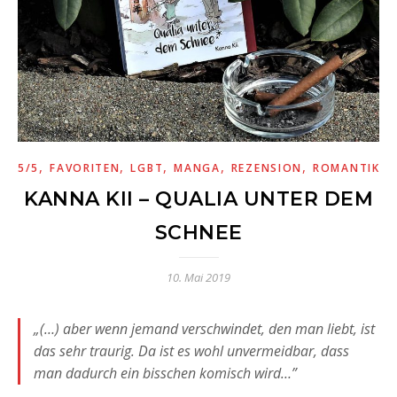
,
,
,
,
,
5/5
FAVORITEN
LGBT
MANGA
REZENSION
ROMANTIK
KANNA KII – QUALIA UNTER DEM
SCHNEE
10. Mai 2019
„(
…) aber wenn jemand verschwindet, den man liebt, ist
das sehr traurig. Da ist es wohl unvermeidbar, dass
man dadurch ein bisschen komisch wird…
”