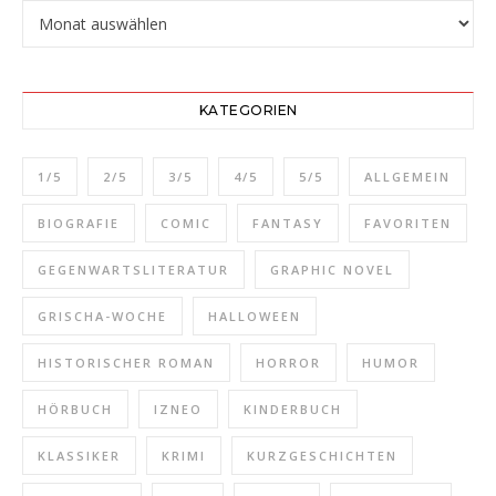
Beitragsarchiv
KATEGORIEN
1/5
2/5
3/5
4/5
5/5
ALLGEMEIN
BIOGRAFIE
COMIC
FANTASY
FAVORITEN
GEGENWARTSLITERATUR
GRAPHIC NOVEL
GRISCHA-WOCHE
HALLOWEEN
HISTORISCHER ROMAN
HORROR
HUMOR
HÖRBUCH
IZNEO
KINDERBUCH
KLASSIKER
KRIMI
KURZGESCHICHTEN