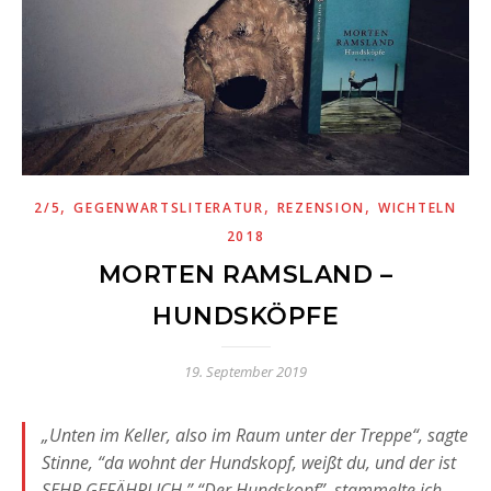
,
,
,
2/5
GEGENWARTSLITERATUR
REZENSION
WICHTELN
2018
MORTEN RAMSLAND –
HUNDSKÖPFE
19. September 2019
„Unten im Keller, also im Raum unter der Treppe“, sagte
Stinne, “da wohnt der Hundskopf, weißt du, und der ist
SEHR GEFÄHRLICH.” “Der Hundskopf”, stammelte ich,