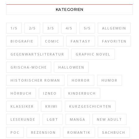
KATEGORIEN
1/5
2/5
3/5
4/5
5/5
ALLGEMEIN
BIOGRAFIE
COMIC
FANTASY
FAVORITEN
GEGENWARTSLITERATUR
GRAPHIC NOVEL
GRISCHA-WOCHE
HALLOWEEN
HISTORISCHER ROMAN
HORROR
HUMOR
HÖRBUCH
IZNEO
KINDERBUCH
KLASSIKER
KRIMI
KURZGESCHICHTEN
LESERUNDE
LGBT
MANGA
NEW ADULT
POC
REZENSION
ROMANTIK
SACHBUCH