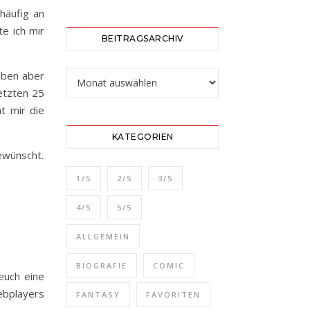
 häufig an
e ich mir
BEITRAGSARCHIV
Beitragsarchiv
eiben aber
letzten 25
t mir die
KATEGORIEN
gewünscht.
1/5
2/5
3/5
4/5
5/5
ALLGEMEIN
BIOGRAFIE
COMIC
 euch eine
bplayers
FANTASY
FAVORITEN