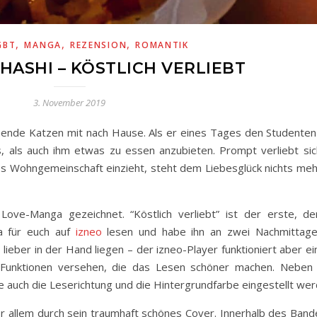
,
,
,
GBT
MANGA
REZENSION
ROMANTIK
ASHI – KÖSTLICH VERLIEBT
3. November 2019
nende Katzen mit nach Hause. Als er eines Tages den Studenten
rs, als auch ihm etwas zu essen anzubieten. Prompt verliebt sic
otos Wohngemeinschaft einzieht, steht dem Liebesglück nichts me
ve-Manga gezeichnet. “Köstlich verliebt” ist der erste, de
a für euch auf
izneo
lesen und habe ihn an zwei Nachmittag
ieber in der Hand liegen – der izneo-Player funktioniert aber e
 Funktionen versehen, die das Lesen schöner machen. Neben
 auch die Leserichtung und die Hintergrundfarbe eingestellt wer
or allem durch sein traumhaft schönes Cover. Innerhalb des Band