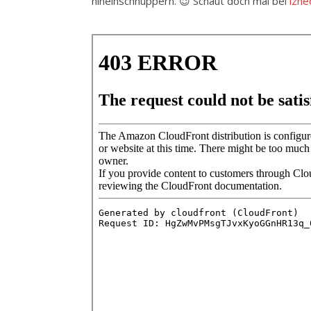
hineinschnuppern. 😉 Schaut doch mal bei
izne