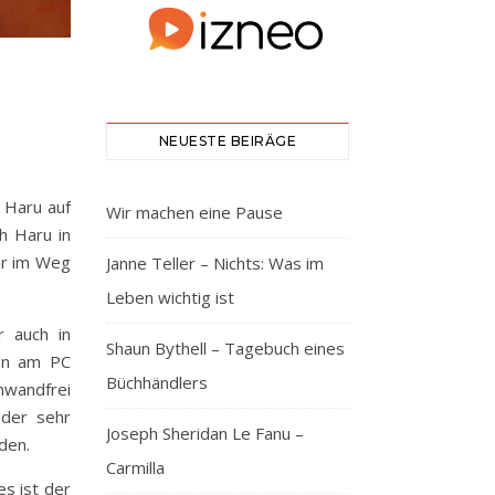
NEUESTE BEIRÄGE
 Haru auf
Wir machen eine Pause
h Haru in
hr im Weg
Janne Teller – Nichts: Was im
Leben wichtig ist
r auch in
Shaun Bythell – Tagebuch eines
en am PC
Büchhändlers
inwandfrei
 der sehr
Joseph Sheridan Le Fanu –
den.
Carmilla
es ist der