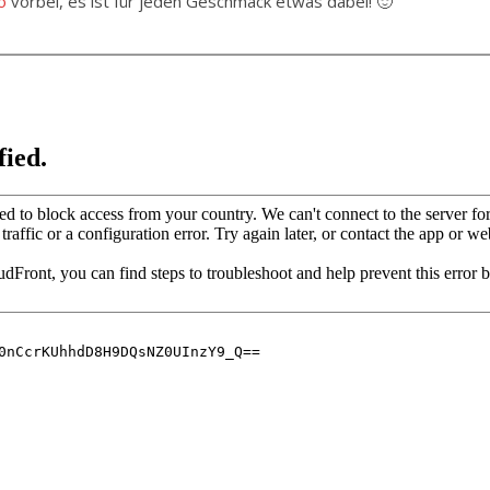
o
vorbei, es ist für jeden Geschmack etwas dabei! 🙂