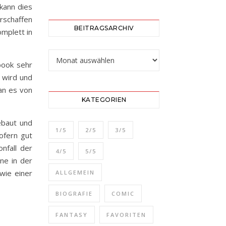
 kann dies
erschaffen
BEITRAGSARCHIV
mplett in
Beitragsarchiv
book sehr
t wird und
an es von
KATEGORIEN
ebaut und
1/5
2/5
3/5
ofern gut
onfall der
4/5
5/5
ne in der
wie einer
ALLGEMEIN
BIOGRAFIE
COMIC
FANTASY
FAVORITEN