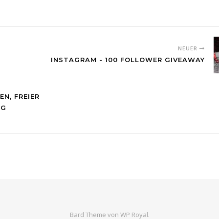
NEUER
INSTAGRAM - 100 FOLLOWER GIVEAWAY
N, FREIER
NG
Bard Theme von
WP Royal
.