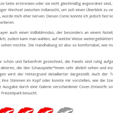
ze Seite erstrecken oder sie nicht gleichmäßig angeordnet sind,
iger Wechsel zwischen Vollansicht, um sich einen Überblick zu v
 würde mich eher nerven. Diesen Comic konnte ich jedoch fast ko
erlieren.
layer auch einen Vollbildmodus, der besonders an einem Note
öglich; zudem kann man wählen, auf welche Weise weitergeblätter
e sehen möchte. Die Handhabung ist also so komfortabel, wie m
r schön und farbenfroh gezeichnet, die Panels sind ruhig aufg
rakteren, die den Schauspieler*innen sehr ähnlich sehen und ins
ngen wird der Hintergrund detaillierter dargestellt. Auch der T
ig ihre Stimmen im Kopf oder konnte mir vorstellen, wie die Sze
e Ausgabe durch eine Galerie verschiedener Cover-Entwürfe so
Freizeitpark besucht.