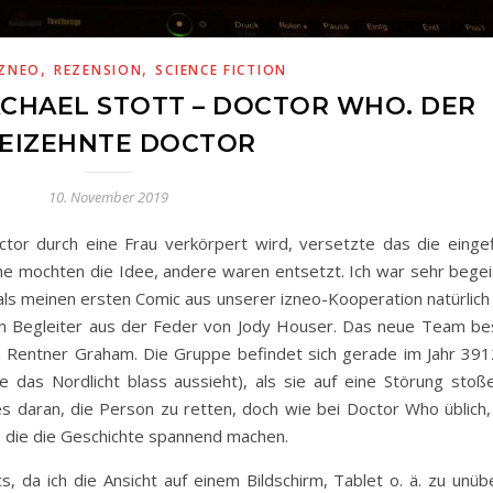
,
,
IZNEO
REZENSION
SCIENCE FICTION
ACHAEL STOTT – DOCTOR WHO. DER
EIZEHNTE DOCTOR
10. November 2019
tor durch eine Frau verkörpert wird, versetzte das die eingef
he mochten die Idee, andere waren entsetzt. Ich war sehr begei
als meinen ersten Comic aus unserer izneo-Kooperation natürlich
en Begleiter aus der Feder von Jody Houser. Das neue Team be
 Rentner Graham. Die Gruppe befindet sich gerade im Jahr 391
 das Nordlicht blass aussieht), als sie auf eine Störung stoße
es daran, die Person zu retten, doch wie bei Doctor Who üblich,
, die die Geschichte spannend machen.
, da ich die Ansicht auf einem Bildschirm, Tablet o. ä. zu unübe