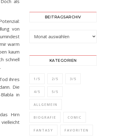
 Doch als
BEITRAGSARCHIV
otenzial:
dlung von
Beitragsarchiv
 zumindest
m mir warm
aben kaum
h schnell
KATEGORIEN
.
Tod ihres
1/5
2/5
3/5
dann. Die
4/5
5/5
Blabla in
ALLGEMEIN
 das Hirn
BIOGRAFIE
COMIC
ielleicht
FANTASY
FAVORITEN