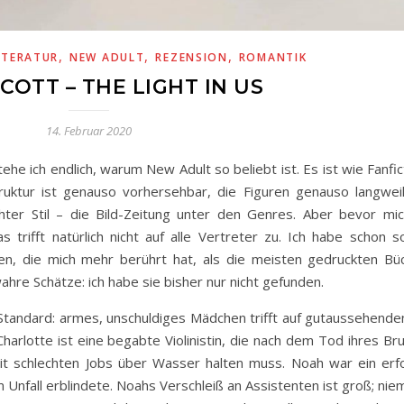
,
,
,
ITERATUR
NEW ADULT
REZENSION
ROMANTIK
COTT – THE LIGHT IN US
14. Februar 2020
he ich endlich, warum New Adult so beliebt ist. Es ist wie Fanfic
truktur ist genauso vorhersehbar, die Figuren genauso langwei
chter Stil – die Bild-Zeitung unter den Genres. Aber bevor mi
as trifft natürlich nicht auf alle Vertreter zu. Ich habe schon
en, die mich mehr berührt hat, als die meisten gedruckten Bü
ahre Schätze: ich habe sie bisher nur nicht gefunden.
Standard: armes, unschuldiges Mädchen trifft auf gutaussehenden
harlotte ist eine begabte Violinistin, die nach dem Tod ihres Br
it schlechten Jobs über Wasser halten muss. Noah war ein erfo
m Unfall erblindete. Noahs Verschleiß an Assistenten ist groß; ni