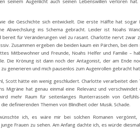
en seinem Augenlicht auch seinen Lebenswillen verloren hat.
ie die Geschichte sich entwickelt. Die erste Hälfte hat sogar P
ene Abwechslung ins Schema gebracht. Leider ist Noahs Wan
d bereit für Veränderungen viel zu rasant. Charlotte nervt zwar
zu passiv. Zusammen ergeben die beiden kaum ein Pärchen, bei de
lottes Mitbewohner und Freunde, Noahs Helfer und Familie – h
le. Die Krönung ist dann noch der Antagonist, der am Ende noc
 zu generieren und mich pausenlos zum Augenrollen gebracht hat
, Scott hätte ein wenig geschludert. Charlotte verarbeitet den 
ahs Migräne hat genau einmal eine Relevanz und verschwindet 
wird mehr Raum für seitenlanges Runterrasseln von Gefühls-
 die definierenden Themen von Blindheit oder Musik. Schade.
s wünschte ich, es wäre mir bei solchen Romanen vergönnt,
junge Frauen zu sehen. Am Anfang dachte ich, es würde diesmal v