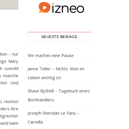
NEUESTE BEIRÄGE
tion – nur
Wir machen eine Pause
lige Mary
ch sowohl
Janne Teller – Nichts: Was im
 so manche
Leben wichtig ist
cher. Und
Shaun Bythell – Tagebuch eines
Büchhändlers
, reichen
uders ihre
Joseph Sheridan Le Fanu –
lgreicher
Carmilla
emand kann