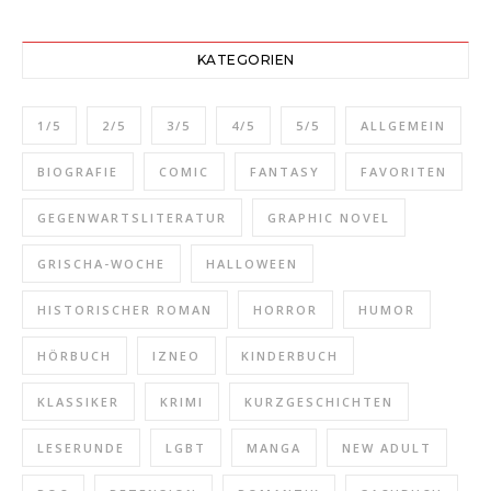
KATEGORIEN
1/5
2/5
3/5
4/5
5/5
ALLGEMEIN
BIOGRAFIE
COMIC
FANTASY
FAVORITEN
GEGENWARTSLITERATUR
GRAPHIC NOVEL
GRISCHA-WOCHE
HALLOWEEN
HISTORISCHER ROMAN
HORROR
HUMOR
HÖRBUCH
IZNEO
KINDERBUCH
KLASSIKER
KRIMI
KURZGESCHICHTEN
LESERUNDE
LGBT
MANGA
NEW ADULT