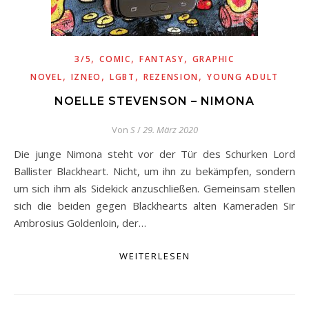
,
,
,
3/5
COMIC
FANTASY
GRAPHIC
,
,
,
,
NOVEL
IZNEO
LGBT
REZENSION
YOUNG ADULT
NOELLE STEVENSON – NIMONA
Von
S
/
29. März 2020
Die junge Nimona steht vor der Tür des Schurken Lord
Ballister Blackheart. Nicht, um ihn zu bekämpfen, sondern
um sich ihm als Sidekick anzuschließen. Gemeinsam stellen
sich die beiden gegen Blackhearts alten Kameraden Sir
Ambrosius Goldenloin, der…
WEITERLESEN