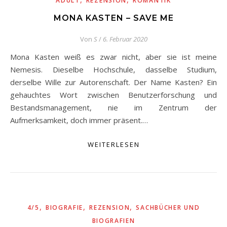
ADULT
REZENSION
ROMANTIK
MONA KASTEN – SAVE ME
Von
S
/
6. Februar 2020
Mona Kasten weiß es zwar nicht, aber sie ist meine
Nemesis. Dieselbe Hochschule, dasselbe Studium,
derselbe Wille zur Autorenschaft. Der Name Kasten? Ein
gehauchtes Wort zwischen Benutzerforschung und
Bestandsmanagement, nie im Zentrum der
Aufmerksamkeit, doch immer präsent.…
WEITERLESEN
,
,
,
4/5
BIOGRAFIE
REZENSION
SACHBÜCHER UND
BIOGRAFIEN