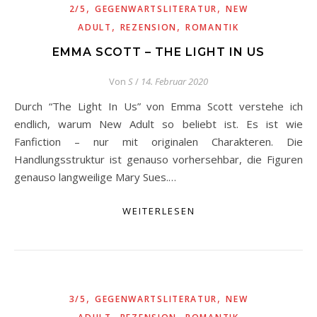
,
,
2/5
GEGENWARTSLITERATUR
NEW
,
,
ADULT
REZENSION
ROMANTIK
EMMA SCOTT – THE LIGHT IN US
Von
S
/
14. Februar 2020
Durch “The Light In Us” von Emma Scott verstehe ich
endlich, warum New Adult so beliebt ist. Es ist wie
Fanfiction – nur mit originalen Charakteren. Die
Handlungsstruktur ist genauso vorhersehbar, die Figuren
genauso langweilige Mary Sues.…
WEITERLESEN
,
,
3/5
GEGENWARTSLITERATUR
NEW
,
,