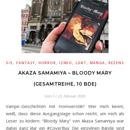
,
,
,
,
,
,
3/5
FANTASY
HORROR
IZNEO
LGBT
MANGA
REZENSIO
AKAZA SAMAMIYA – BLOODY MARY
(GESAMTREIHE, 10 BDE)
Von
S
/
23. Februar 2020
Vampir-Geschichten mit Homoerotik? Wer mich kennt,
weiß, dass diese Ausgangslage schon reicht, um mich als
Leser zu ködern. “Bloody Mary” von Akaza Samamiya war
dabei ganz klar ein #CoverBuy. Die einzelnen Bände sind