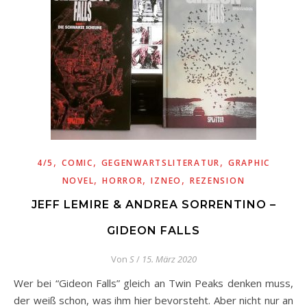
,
,
,
4/5
COMIC
GEGENWARTSLITERATUR
GRAPHIC
,
,
,
NOVEL
HORROR
IZNEO
REZENSION
JEFF LEMIRE & ANDREA SORRENTINO –
GIDEON FALLS
Von
S
/
15. März 2020
Wer bei “Gideon Falls” gleich an Twin Peaks denken muss,
der weiß schon, was ihm hier bevorsteht. Aber nicht nur an