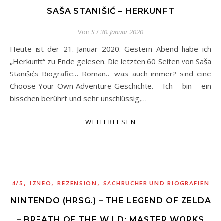
SAŠA STANIŠIĆ – HERKUNFT
Von
S
/
30. Januar 2020
Heute ist der 21. Januar 2020. Gestern Abend habe ich
„Herkunft“ zu Ende gelesen. Die letzten 60 Seiten von Saša
Stanišićs Biografie… Roman… was auch immer? sind eine
Choose-Your-Own-Adventure-Geschichte. Ich bin ein
bisschen berührt und sehr unschlüssig,…
WEITERLESEN
,
,
,
4/5
IZNEO
REZENSION
SACHBÜCHER UND BIOGRAFIEN
NINTENDO (HRSG.) – THE LEGEND OF ZELDA
– BREATH OF THE WILD: MASTER WORKS